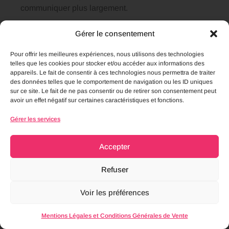
communiquer plus largement.
Gérer le consentement
Quel est le salaire moyen d'une conseillère en
image ?
Pour offrir les meilleures expériences, nous utilisons des technologies
telles que les cookies pour stocker et/ou accéder aux informations des
appareils. Le fait de consentir à ces technologies nous permettra de traiter
Comment trouver ses premières clientes en
des données telles que le comportement de navigation ou les ID uniques
conseil en image ?
sur ce site. Le fait de ne pas consentir ou de retirer son consentement peut
avoir un effet négatif sur certaines caractéristiques et fonctions.
Comment se différencier des autres conseillères
Gérer les services
en image ?
Faut-il un diplôme pour être conseillère en image
Accepter
?
Refuser
Si tu es perdue, que tu ne sais pas comment faire pour
Voir les préférences
trouver des clientes, je peux t’accompagner. Il te suffit
de me contacter par mail ou whatsapp, et on s’appelle
Mentions Légales et Conditions Générales de Vente
!