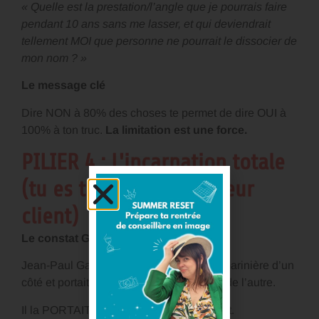
« Quelle est la prestation/l’angle que je pourrais faire
pendant 10 ans sans me lasser, et qui deviendrait
tellement MOI que personne ne pourrait le dissocier de
mon nom ? »
Le message clé
Dire NON à 80% des choses te permet de dire OUI à
100% à ton truc.
La limitation est une force.
PILIER 4 : L'incarnation totale
(tu es ton propre meilleur
client)
Le constat Gaultier
Jean-Paul Gaultier ne VENDAIT pas la marinière d’un
côté et portait des costumes trois-pièces de l’autre.
Il la PORTAIT lui-même, quotidiennement.