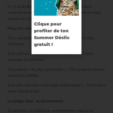
Il n’y avait
AUCUNE dissonance
entre ce qu’il
incarnait et ce qu’il proposait. Cette cohérence totale
créait une crédibilité instantanée.
Clique pour
Pour toi, conseillère en image
profiter de ton
Summer Déclic
Si tu conseilles le style minimaliste chic, TU dois
l’incarner.
gratuit !
Si tu prônes « assumez vos rondeurs », TU dois
assumer les tiennes.
Si tu vends « le chic accessible », TES propres tenues
doivent le refléter.
Si tu dis « trouvez votre style authentique », TOI tu dois
avoir trouvé le tien.
Le piège fatal : la dissonance
Tu prêches la confiance vestimentaire mais tu te